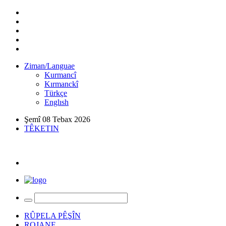
Ziman/Languae
Kurmancî
Kırmanckî
Türkçe
Englısh
Şemî 08 Tebax 2026
TÊKETIN
RÛPELA PÊŞÎN
ROJANE