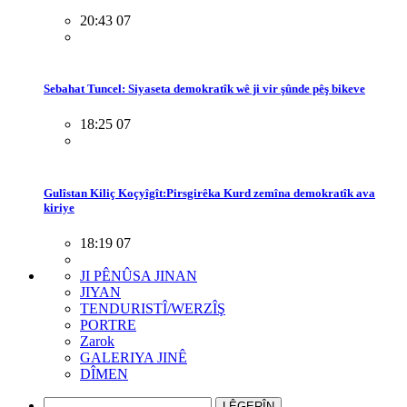
20:43 07
Sebahat Tuncel: Siyaseta demokratîk wê ji vir şûnde pêş bikeve
18:25 07
Gulîstan Kiliç Koçyîgît:Pirsgirêka Kurd zemîna demokratîk ava
kiriye
18:19 07
JI PÊNÛSA JINAN
JIYAN
TENDURISTÎ/WERZÎŞ
PORTRE
Zarok
GALERIYA JINÊ
DÎMEN
LÊGERÎN