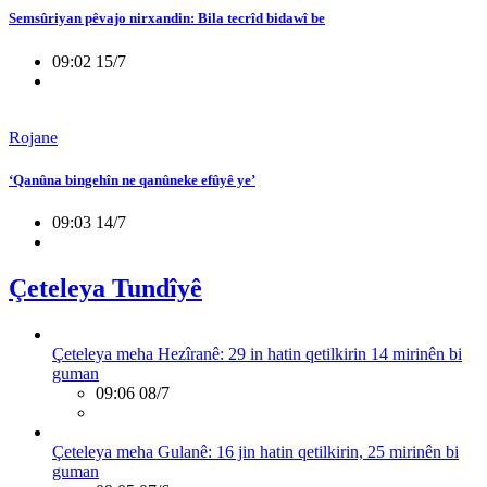
Semsûriyan pêvajo nirxandin: Bila tecrîd bidawî be
09:02 15/7
Rojane
‘Qanûna bingehîn ne qanûneke efûyê ye’
09:03 14/7
Çeteleya Tundîyê
Çeteleya meha Hezîranê: 29 in hatin qetilkirin 14 mirinên bi
guman
09:06 08/7
Çeteleya meha Gulanê: 16 jin hatin qetilkirin, 25 mirinên bi
guman