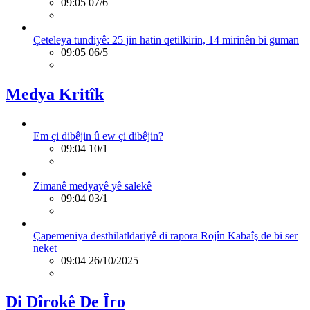
09:05 07/6
Çeteleya tundiyê: 25 jin hatin qetilkirin, 14 mirinên bi guman
09:05 06/5
Medya Kritîk
Em çi dibêjin û ew çi dibêjin?
09:04 10/1
Zimanê medyayê yê salekê
09:04 03/1
Çapemeniya desthilatldariyê di rapora Rojîn Kabaîş de bi ser
neket
09:04 26/10/2025
Di Dîrokê De Îro