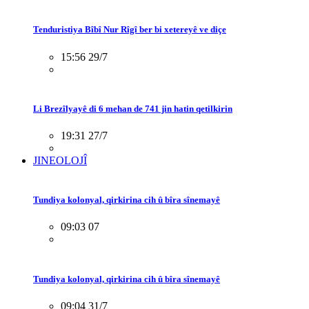
Tenduristiya Bîbî Nur Rîgî ber bi xetereyê ve diçe
15:56 29/7
Li Brezîlyayê di 6 mehan de 741 jin hatin qetilkirin
19:31 27/7
JINEOLOJÎ
Tundiya kolonyal, qirkirina cih û bîra sînemayê
09:03 07
Tundiya kolonyal, qirkirina cih û bîra sînemayê
09:04 31/7