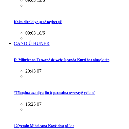
09:03 19/6
Koka dîrokî ya şerê taybet (4)
09:03 18/6
ÇAND Û HUNER
Di Mîhrîcana Tetwanê de wêje û çanda Kurd hat nîqaşkirin
20:43 07
‘Têkoşîna azadiya jin û parastina xwezayê yek in’
15:25 07
12'yemîn Mîhrîcana Koxê dest pê kir