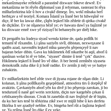
mekanîzmayeke refleksîf a parastinê dixwaze bikeve dewrê. Ev
mekanîzma ne bi rêyên dîplomasî yan jî reforman, rasterast bi rêya
milîtarîzekirina kûr û hov a civakê dimeşe. Îro, wekî mînaka herî
berbiçav a vê teoriyê, Komara Îslamî ya Îranê ber bi hilweşînê ve
diçe, lê her ku lawaz dibe, çîqên leşkerî hîn zêdetir di qirika civakê
de diçikîne. Ev ne nîşaneya hêzê ye; ev hawara dawî ya faşîzmê ye
ku dixwaze emrê xwe yê riziyayî bi behaneyên şer dirêj bike.
Di pergalên ku îradeya siyasî wenda kirine de, qada polîtîk bi
temamî tê rûxandin. Li şûna saziyên sivîl, dibistan, nexweşxane û
qadên azad, navendên leşkerî mîna şaneyên şêrpençeyê li nav
bajaran belav dibin. Gava ku hikûmetek êdî nikaribe bi aqil, aborî û
qanûnan welat bi rê ve bibe, "siyaset" dimire û tenê "çek" diaxive.
Hikûmeta leşkerî li Îranê îro vê dike. Ji ber hemû zemînên siyaseta
demokratîk zuha dike û ji holê radike. Ev zemîn ji mêj ve ye hatiye
zuhakirin.
Ev milîtarîzekirin herî zêde xwe di jiyana rojane de nîşan dide. Li
kolanan, li şûna polîtîkayên geşepêdanê, atmosfera tirs û dorpêçê tê
avakirin. Çavkaniyên aborî yên ku divê ji bo pêşeroja zarokan, ji bo
tendurustî û nanê gel werin xerckirin, diçin nav kargehên çekan û
cebilxaneyên sînoran. Civak bi zanebûn di nav feqîriyê de tê hiştin,
da ku her kes tenê bi têrkirina zikê xwe re mijûl bibe û kes derfeta
fikirîna li ser azadiyê nebîne. Ev, bingeha herî rût a faşîzma leşkerî
ye. Ya rejîma Îranê îro dike jî ev yeke.