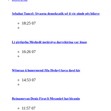
Sebahat Tuncel: Siyaseta demokratîk wê ji vir şûnde pêş bikeve
18:25 07
Li girtîgeha Meşhedê metirsiya darvekirina çar jinan
16:26 07
Wênesaz û hunermend Jîla Hedayî koça dawî kir
14:53 07
Rojnamevan Denîz Firat li Mexmûrê hat bîranîn
11:57 07