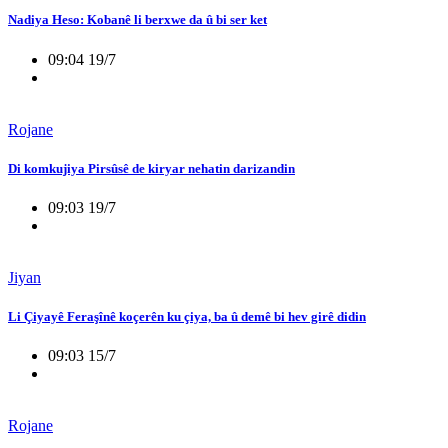
Nadiya Heso: Kobanê li berxwe da û bi ser ket
09:04 19/7
Rojane
Di komkujiya Pirsûsê de kiryar nehatin darizandin
09:03 19/7
Jiyan
Li Çiyayê Feraşînê koçerên ku çiya, ba û demê bi hev girê didin
09:03 15/7
Rojane