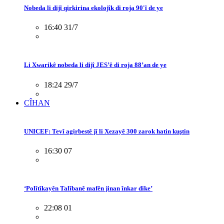
Nobeda li dijî qirkirina ekolojîk di roja 90'î de ye
16:40 31/7
Li Xwarikê nobeda li dijî JES’ê di roja 88’an de ye
18:24 29/7
CÎHAN
UNICEF: Tevî agirbestê jî li Xezayê 300 zarok hatin kuştin
16:30 07
‘Polîtîkayên Talîbanê mafên jinan înkar dike’
22:08 01