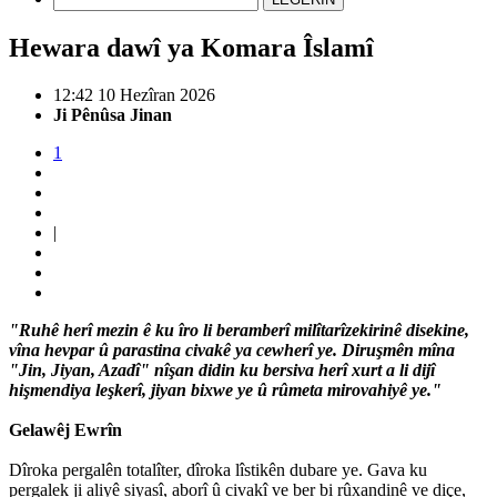
Hewara dawî ya Komara Îslamî
12:42 10 Hezîran 2026
Ji Pênûsa Jinan
1
|
"Ruhê herî mezin ê ku îro li beramberî milîtarîzekirinê disekine,
vîna hevpar û parastina civakê ya cewherî ye. Diruşmên mîna
"Jin, Jiyan, Azadî" nîşan didin ku bersiva herî xurt a li dijî
hişmendiya leşkerî, jiyan bixwe ye û rûmeta mirovahiyê ye."
Gelawêj Ewrîn
Dîroka pergalên totalîter, dîroka lîstikên dubare ye. Gava ku
pergalek ji aliyê siyasî, aborî û civakî ve ber bi rûxandinê ve diçe,