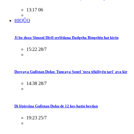
13:17 06
HIQÛQ
Ji bo doza Şîmonî Dîrîl serlêdana Dadgeha Bingehîn hat kirin
15:22 28/7
Dosyaya Gulîstan Doku: Tuncaya Sonel 'tora têkiliyên tarî' ava kir
14:38 28/7
Di lêpirsîna Gulîstan Doku de 12 kes hatin berdan
19:23 25/7