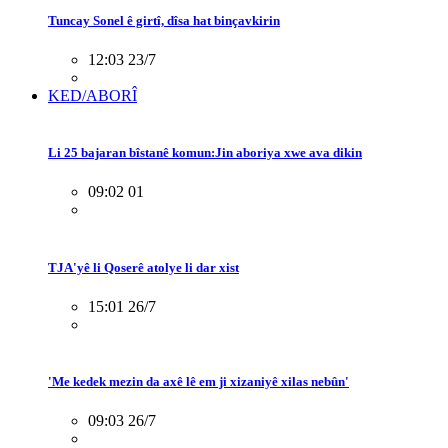
Tuncay Sonel ê girtî, dîsa hat binçavkirin
12:03 23/7
KED/ABORÎ
Li 25 bajaran bîstanê komun:Jin aboriya xwe ava dikin
09:02 01
TJA'yê li Qoserê atolye li dar xist
15:01 26/7
'Me kedek mezin da axê lê em ji xizaniyê xilas nebûn'
09:03 26/7