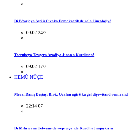
Di Pêvajoya Aştî û Civaka Demokratîk de rola Jineolojiyê
09:02 24/7
Tecrubeya Tevgera Azadiya Jinan a Kurdistanê
09:02 17/7
HEMÛ NÛÇE
Meral Daniş Beştaş: Birêz Ocalan agirê ku gel dişewitand vemirand
22:14 07
Di Mîhrîcana Tetwanê de wêje û çanda Kurd hat nîqaşkirin