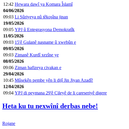
12:42
Hewara dawî ya Komara Îslamî
04/06/2026
09:03
Li Sûriyeya nû têkoşîna jinan
19/05/2026
09:05
YPJ û Entegrasyona Demokratîk
11/05/2026
09:03
15'ê Gulanê nasname û xwebûn e
09/05/2026
09:03
Zimanê Kurdî xezîne ye
08/05/2026
09:06
Ziman hafizeya civakan e
29/04/2026
10:45
Mûşekên pembe yên li dijî Jin Jiyan Azadî!
12/04/2026
09:04
YPJ di peymana 29'ê Çileyê de li çareseriyê digere
Heta ku tu nexwînî derbas nebe!
Rojane