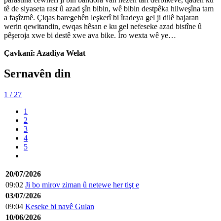
tê de siyaseta rast û azad şîn bibin, wê bibin destpêka hilweşîna tam
a faşîzmê. Çiqas baregehên leşkerî bi îradeya gel ji dilê bajaran
werin qewitandin, ewqas hêsan e ku gel nefeseke azad bistîne û
pêşeroja xwe bi destê xwe ava bike. Îro wexta wê ye…
Çavkanî: Azadiya Welat
Sernavên din
1
/ 27
1
2
3
4
5
20/07/2026
09:02
Ji bo mirov ziman û netewe her tişt e
03/07/2026
09:04
Keseke bi navê Gulan
10/06/2026