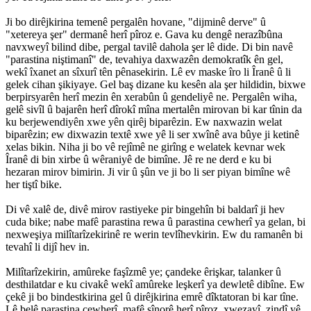
Ji bo dirêjkirina temenê pergalên hovane, "dijminê derve" û
"xetereya şer" dermanê herî pîroz e. Gava ku dengê nerazîbûna
navxweyî bilind dibe, pergal tavilê dahola şer lê dide. Di bin navê
"parastina niştimanî" de, tevahiya daxwazên demokratîk ên gel,
wekî îxanet an sîxurî tên pênasekirin. Lê ev maske îro li Îranê û li
gelek cihan şikiyaye. Gel baş dizane ku kesên ala şer hildidin, bixwe
berpirsyarên herî mezin ên xerabûn û gendeliyê ne. Pergalên wiha,
gelê sivîl û bajarên herî dîrokî mîna mertalên mirovan bi kar tînin da
ku berjewendiyên xwe yên qirêj biparêzin. Ew naxwazin welat
biparêzin; ew dixwazin textê xwe yê li ser xwînê ava bûye ji ketinê
xelas bikin. Niha ji bo vê rejîmê ne girîng e welatek kevnar wek
Îranê di bin xirbe û wêraniyê de bimîne. Jê re ne derd e ku bi
hezaran mirov bimirin. Ji vir û şûn ve ji bo li ser piyan bimîne wê
her tiştî bike.
Di vê xalê de, divê mirov rastiyeke pir bingehîn bi baldarî ji hev
cuda bike; nabe mafê parastina rewa û parastina cewherî ya gelan, bi
nexweşiya milîtarîzekirinê re werin tevlîhevkirin. Ew du ramanên bi
tevahî li dijî hev in.
Milîtarîzekirin, amûreke faşîzmê ye; çandeke êrişkar, talanker û
desthilatdar e ku civakê wekî amûreke leşkerî ya dewletê dibîne. Ew
çekê ji bo bindestkirina gel û dirêjkirina emrê dîktatoran bi kar tîne.
Lê belê parastina cewherî, mafê sînorê herî pîroz, xwezayî, zindî yê