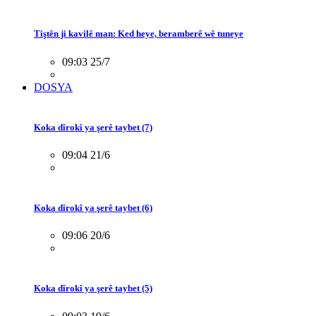
Tiştên ji kavilê man: Ked heye, beramberê wê tuneye
09:03 25/7
DOSYA
Koka dîrokî ya şerê taybet (7)
09:04 21/6
Koka dîrokî ya şerê taybet (6)
09:06 20/6
Koka dîrokî ya şerê taybet (5)