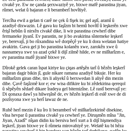
civakê ye. Ew ne çanda şerxwaziyê ye, bixwe mafê parastina jiyan,
rûmet, welat û bajaran e li beramberî hovîtiyê.
Tercîha ewil a gelan ti carê ne çek û fişek in; gel aştî, aramî û
azadiyê dixwazin. Lê gava ku faşîzm bi hemû hovîtî û leşkerên xwe
êrişî hebûn û nirxên civakê dike, li wir parastina cewherî dibe
fermaneke jiyanî. Ev parastin, ne ji bo avakirina sîstemeke leşkerî
ye, berevajî, ji bo rûxandina wê dorpêçê ye ku li dora welatan hatiye
avakirin. Gava gel ji bo parastina kolanên xwe, zarokên xwe û
nasnameya xwe ya azad çekê li dijî zilmê hilde, ev ne milîtarîzm e,
ev parastina mafê jiyanê bixwe ye.
Dîrokê gelek caran îspat kiriye ku çiqas artêşên tarî û hêzên leşkerî
bajaran dagir bikin jî, gule nikare ramana azadiyê bikuje. Her ku
milîtarîzm giran dibe, tirs li aliyekî û berxwedan li aliyê din mezin
dibe. Çavê faşîzmê kor e; ew wisa difikire ku bi zêdekirina qereqol
û sêpêyên sêdarê dikare îradeya gel bitemizîne. Lê rastî berevajî ye:
Di qonaxa dawî ya hilweşînê de, ev hêzên leşkerî di eslê xwe de di
pozîsyona xwe ya herî lawaz de ne.
Ruhê herî mezin ê ku îro li beramberî vê milîtarîzekirinê disekine,
vîna hevpar û parastina civakê ya cewherî ye. Diruşmên mîna "Jin,
Jiyan, Azadî" nîşan didin ku bersiva herî xurt a li dijî hişmendiya
leşkerî, jiyan bixwe ye û rûmeta mirovahiyê ye. Welatê ku bi hêza
parastina cewherî ji bin bandora van hêzên tarî derbikeve, qadên ku