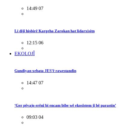
14:49 07
Li dijî hişbirê Kargeha Zarokan hat lidarxisitn
12:15 06
EKOLOJÎ
Gundiyan xebata JES’ê rawestandin
14:47 07
‘Ger pêvajo erênî bi encam bibe wê ekosîstem jî bê parastin’
09:03 04