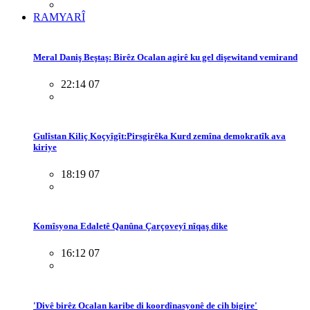
RAMYARÎ
Meral Daniş Beştaş: Birêz Ocalan agirê ku gel dişewitand vemirand
22:14 07
Gulîstan Kiliç Koçyîgît:Pirsgirêka Kurd zemîna demokratîk ava
kiriye
18:19 07
Komîsyona Edaletê Qanûna Çarçoveyî nîqaş dike
16:12 07
'Divê birêz Ocalan karibe di koordînasyonê de cih bigire'