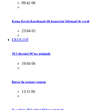
09:42 06
Koma Keçên Kurdistanê ilk konserini Silêmanî’de verdi
23:04 05
EKOLOJİ
JES direnişi 96’ncı gününde
19:04 06
Bursa’da orman yangını
13:11 06
Xwarik’te JES nöbeti 95’inci gününde