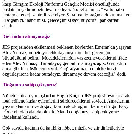
karşı Gimgim Ekoloji Platformu Gençlik Meclisi öncülüğünde
başlatılan çadır nöbeti devam ediyor. Nöbet alanına, "Varto halkı
jeotermal enerji santrali istemiyor. Suyuma, toprağıma dokunma" ve
"Doğamızı, inancımızı, geleceğimizi savunuyoruz" pankartları
asıldı.
'Geri adım atmayacağız'
JES projesinden etkilenmesi beklenen köylerden Emeran'da yaşayan
Alev Yılmaz, nöbete yönelik dayanışmanın her geçen gün
büyüdüğünü belirtti. Mücadelelerinden vazgeçmeyeceklerini ifade
eden Alev Yılmaz, "Buradayız, geri adım atmayacağız. Geri adım
atma gibi bir düşüncemiz yok. Coğrafyamızı, memleketimizi
özgürleştirene kadar buradayız, direnmeye devam edeceğiz" dedi.
'Doğamıza sahip çıkıyoruz'
Nöbete katılan yurttaşlardan Engin Koç da JES projesi resmi olarak
iptal edilene kadar eylemlerini sürdüreceklerini söyledi. Amaçlarının
yaşam alanlarını ve doğayı korumak olduğunu belirten Engin Koç,
"Önemli olan alanda olmak. Alanda doğamıza sahip çıkıyoruz"
ifadelerini kullandı.
Çok sayıda kadının da katıldığı nöbet, müzik ve şiir dinletileriyle
sürüyor.