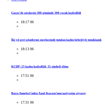
Gazze’de ateşkesin 300 gününde 300 çocuk katledildi
18:17 06
İki yıl geri gönderme merkezinde tutulan kadın bebeğiyle tutuklandı
18:13 06
KCDP: 25 kadın katledildi, 31 şüpheli ölüm
17:51 06
Barış Anneleri’nden Xanê Karasu’nun taziyesine ziyaret
17:31 06