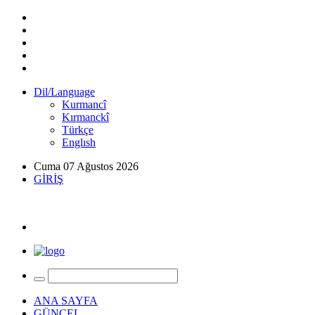
Dil/Language
Kurmancî
Kırmanckî
Türkçe
Englısh
Cuma 07 Ağustos 2026
GİRİŞ
ANA SAYFA
GÜNCEL