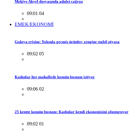
Mekiye Akyel dosyasında adalet çağrısı
09:01 04
EMEK/EKONOMİ
Gıdaya erişim: Yoksula geçmiş ürünler, zengine stabil piyasa
09:02 05
Kadınlar her mahallede komün bostanı istiyor
09:06 02
25 kentte komün bostanı: Kadınlar kendi ekonomisini oluşturuyor
09:02 01