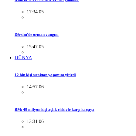
17:34 05
Dêrsim'de orman yangını
15:47 05
DÜNYA
12 bin kişi sıcaktan yaşamını yitirdi
14:57 06
BM: 49 milyon kişi açlık riskiyle karşı karşıya
13:31 06