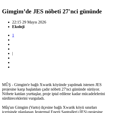
Gimgim’de JES nöbeti 27'nci gününde
22:15 29 Mayıs 2026
Ekoloji
1
|
MÛŞ - Gimgim'e bağlı Xwarik köyünde yapılmak istenen JES
projesine karşı başlatılan çadır nöbeti 27'nci gününde sürüyor.
Nöbete katılan yurttaşlar, proje iptal edilene kadar mücadelelerini
sürdüreceklerini vurguladı.
Mûş'un Gimgim (Varto) ilçesine bağlı Xwarik köyü sınırları
içerisinde planlanan Jeotermal Enerji Santralleri (JES) projesine