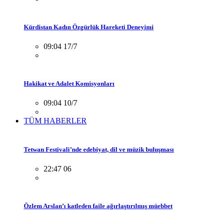
Kürdistan Kadın Özgürlük Hareketi Deneyimi
09:04 17/7
Hakikat ve Adalet Komisyonları
09:04 10/7
TÜM HABERLER
Tetwan Festivali’nde edebiyat, dil ve müzik buluşması
22:47 06
Özlem Arslan’ı katleden faile ağırlaştırılmış müebbet