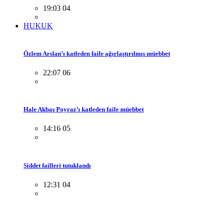
19:03 04
HUKUK
Özlem Arslan’ı katleden faile ağırlaştırılmış müebbet
22:07 06
Hale Akbaş Poyraz’ı katleden faile müebbet
14:16 05
Şiddet failleri tutuklandı
12:31 04