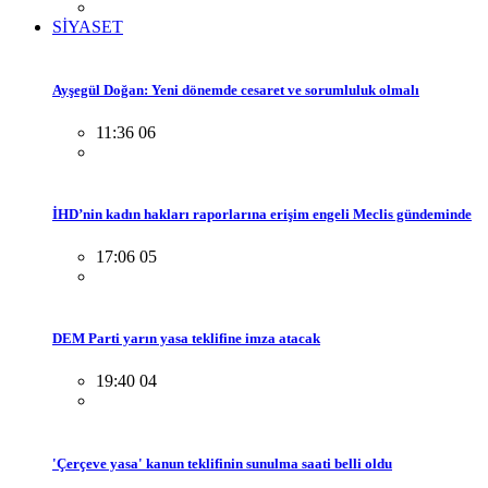
SİYASET
Ayşegül Doğan: Yeni dönemde cesaret ve sorumluluk olmalı
11:36 06
İHD’nin kadın hakları raporlarına erişim engeli Meclis gündeminde
17:06 05
DEM Parti yarın yasa teklifine imza atacak
19:40 04
'Çerçeve yasa' kanun teklifinin sunulma saati belli oldu