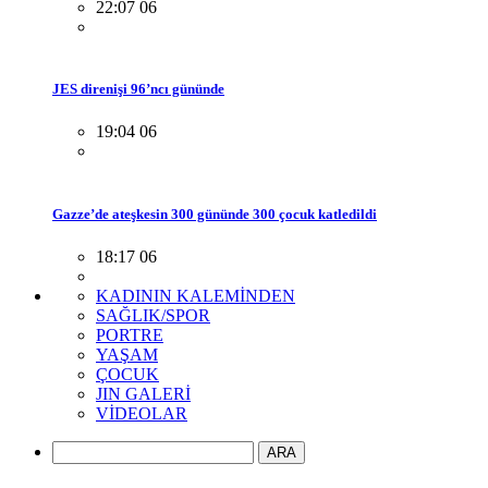
22:07 06
JES direnişi 96’ncı gününde
19:04 06
Gazze’de ateşkesin 300 gününde 300 çocuk katledildi
18:17 06
KADININ KALEMİNDEN
SAĞLIK/SPOR
PORTRE
YAŞAM
ÇOCUK
JIN GALERİ
VİDEOLAR
ARA