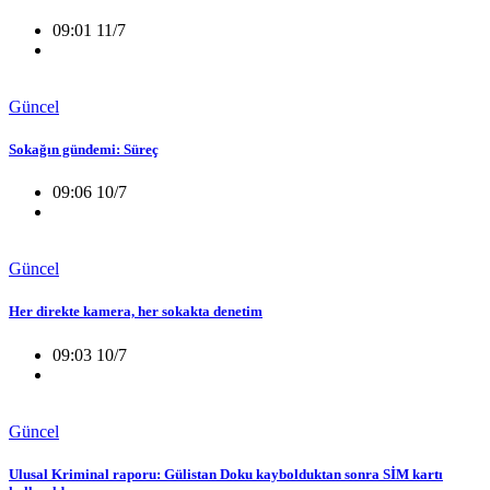
09:01 11/7
Güncel
Sokağın gündemi: Süreç
09:06 10/7
Güncel
Her direkte kamera, her sokakta denetim
09:03 10/7
Güncel
Ulusal Kriminal raporu: Gülistan Doku kaybolduktan sonra SİM kartı