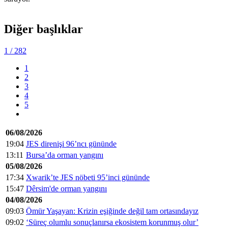
Diğer başlıklar
1
/ 282
1
2
3
4
5
06/08/2026
19:04
JES direnişi 96’ncı gününde
13:11
Bursa’da orman yangını
05/08/2026
17:34
Xwarik’te JES nöbeti 95’inci gününde
15:47
Dêrsim'de orman yangını
04/08/2026
09:03
Ömür Yaşayan: Krizin eşiğinde değil tam ortasındayız
09:02
‘Süreç olumlu sonuçlanırsa ekosistem korunmuş olur’