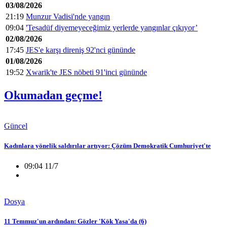
03/08/2026
21:19
Munzur Vadisi'nde yangın
09:04
'Tesadüf diyemeyeceğimiz yerlerde yangınlar çıkıyor’
02/08/2026
17:45
JES'e karşı direniş 92'nci gününde
01/08/2026
19:52
Xwarik'te JES nöbeti 91'inci gününde
Okumadan geçme!
Güncel
Kadınlara yönelik saldırılar artıyor: Çözüm Demokratik Cumhuriyet'te
09:04 11/7
Dosya
11 Temmuz'un ardından: Gözler 'Kök Yasa'da (6)