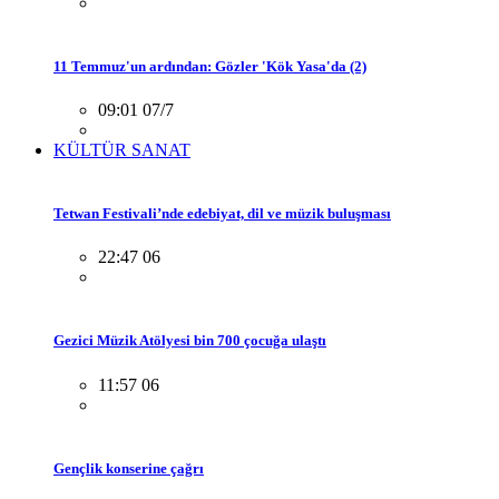
11 Temmuz'un ardından: Gözler 'Kök Yasa'da (2)
09:01 07/7
KÜLTÜR SANAT
Tetwan Festivali’nde edebiyat, dil ve müzik buluşması
22:47 06
Gezici Müzik Atölyesi bin 700 çocuğa ulaştı
11:57 06
Gençlik konserine çağrı