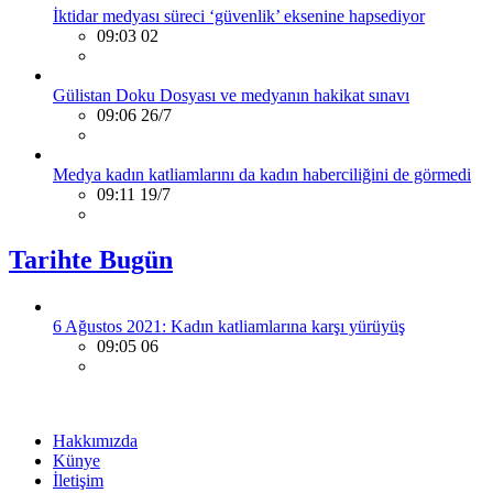
İktidar medyası süreci ‘güvenlik’ eksenine hapsediyor
09:03 02
Gülistan Doku Dosyası ve medyanın hakikat sınavı
09:06 26/7
Medya kadın katliamlarını da kadın haberciliğini de görmedi
09:11 19/7
Tarihte Bugün
6 Ağustos 2021: Kadın katliamlarına karşı yürüyüş
09:05 06
Hakkımızda
Künye
İletişim