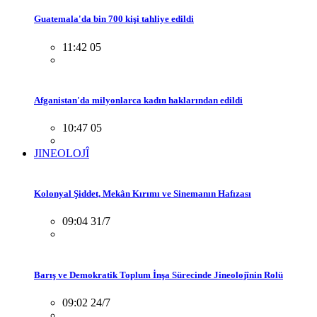
Guatemala'da bin 700 kişi tahliye edildi
11:42 05
Afganistan'da milyonlarca kadın haklarından edildi
10:47 05
JINEOLOJÎ
Kolonyal Şiddet, Mekân Kırımı ve Sinemanın Hafızası
09:04 31/7
Barış ve Demokratik Toplum İnşa Sürecinde Jineolojînin Rolü
09:02 24/7