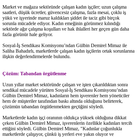
Market ve mağaza sektöründe çalışan kadın işçiler; uzun çalışma
saatleri, düşük ücretler, güvencesiz çalışma, fazla mesai, çoklu iş
yükü ve işyerinde maruz kaldıkları şiddet ile taciz gibi birçok
sorunla mücadele ediyor. Kadın emeğinin görünmez kılındığı
sektörde ağır çalışma koşulları ve hak ihlalleri her geçen gün daha
fazla görünür hale geliyor.
Sosyal-İş Sendikası Komisyonu’ndan Gülbin Demirel Mimaz ile
Saliha Bahadırlı, marketlerde çalışan kadın işçilerin ortak sorunlarına
ilişkin değerlendirmelerde bulundu.
Çözüm: Tabandan örgütlenme
Uzun yıllar market sektöründe çalışan ve işten çıkarıldıktan sonra
sendikal mücadele yürüten Sosyal-İş Sendikası Komisyonu’ndan
Gülbin Demirel Mimaz, kadınların hem işverenler hem yöneticiler
hem de müşteriler tarafından baskı altında olduğunu belirterek,
çözümün tabandan örgütlenmekten geçtiğini söyledi.
Marketlerde kadın işçi oranının oldukça yüksek olduğuna dikkat
çeken Gülbin Demirel Mimaz, işverenlerin özellikle kadınları tercih
ettiğini söyledi. Gülbin Demirel Mimaz, "Kadınlar çoğunlukla
marketlerde çalışıyor, çünkü iş yerleri eve yakın oluyor ve