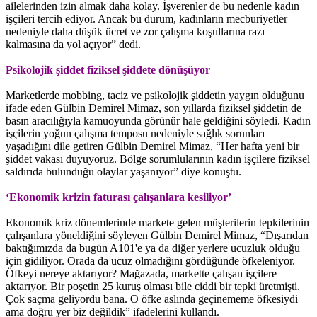
ailelerinden izin almak daha kolay. İşverenler de bu nedenle kadın
işçileri tercih ediyor. Ancak bu durum, kadınların mecburiyetler
nedeniyle daha düşük ücret ve zor çalışma koşullarına razı
kalmasına da yol açıyor” dedi.
Psikolojik şiddet fiziksel şiddete dönüşüyor
Marketlerde mobbing, taciz ve psikolojik şiddetin yaygın olduğunu
ifade eden Gülbin Demirel Mimaz, son yıllarda fiziksel şiddetin de
basın aracılığıyla kamuoyunda görünür hale geldiğini söyledi. Kadın
işçilerin yoğun çalışma temposu nedeniyle sağlık sorunları
yaşadığını dile getiren Gülbin Demirel Mimaz, “Her hafta yeni bir
şiddet vakası duyuyoruz. Bölge sorumlularının kadın işçilere fiziksel
saldırıda bulunduğu olaylar yaşanıyor” diye konuştu.
‘Ekonomik krizin faturası çalışanlara kesiliyor’
Ekonomik kriz dönemlerinde markete gelen müşterilerin tepkilerinin
çalışanlara yöneldiğini söyleyen Gülbin Demirel Mimaz, “Dışarıdan
baktığımızda da bugün A101'e ya da diğer yerlere ucuzluk olduğu
için gidiliyor. Orada da ucuz olmadığını gördüğünde öfkeleniyor.
Öfkeyi nereye aktarıyor? Mağazada, markette çalışan işçilere
aktarıyor. Bir poşetin 25 kuruş olması bile ciddi bir tepki üretmişti.
Çok saçma geliyordu bana. O öfke aslında geçinememe öfkesiydi
ama doğru yer biz değildik” ifadelerini kullandı.