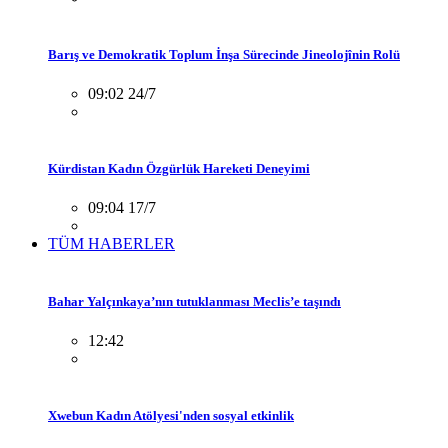
Barış ve Demokratik Toplum İnşa Sürecinde Jineolojînin Rolü
09:02 24/7
Kürdistan Kadın Özgürlük Hareketi Deneyimi
09:04 17/7
TÜM HABERLER
Bahar Yalçınkaya’nın tutuklanması Meclis’e taşındı
12:42
Xwebun Kadın Atölyesi'nden sosyal etkinlik