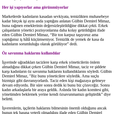
Her işi yapıyorlar ama görünmüyorlar
Marketlerde kadınların kasadan sevkiyata, temizlikten muhasebeye
kadar birçok işi aynı anda yaptığını anlatan Gülbin Demirel Mimaz,
buna rağmen emeklerinin değersizleştirildiğine dikkat çekti. Erkek
çalışanların yönetici pozisyonlarına daha kolay getirildiğini ifade
eden Gülbin Demirel Mimaz, “Bir ton karpuz taşıyoruz ama
yaptığımız iş hâlâ küçümseniyor. Temizlik de yemek de kasa da
kadınların sorumluluğu olarak görülüyor” dedi.
Öz savunma haklarını kullandılar
İşyerinde uğradıkları tacizlere karşı erkek yöneticilerin önlem
almadığına dikkat çeken Gülbin Demirel Mimaz, taciz ve şiddete
karşı kadınların öz savunma haklarını kullandıklarını söyledi. Gülbin
Demirel Mimaz, "Biz bunu yöneticilere söyledik. Ama suçlu
bizmişiz gibi davranıyorlardı. Taciz eden kişi mağazaya gelmeye
devam ediyordu. Bir süre sonra dedik ki bunu biz çözeceğiz. Sonra
kadın arkadaşlarla bir araya geldik. Aslında bir kadın komitesi gibi,
yönetimden beklemek yerine kendi özsavunmamızı geliştirdik” diye
belirtti.
İşverenlerin, işçilerin haklarını bilmesinin önemli olduğunu ancak
bunun tek başına yeterli olmadığını ifade eden Gülbin Demirel