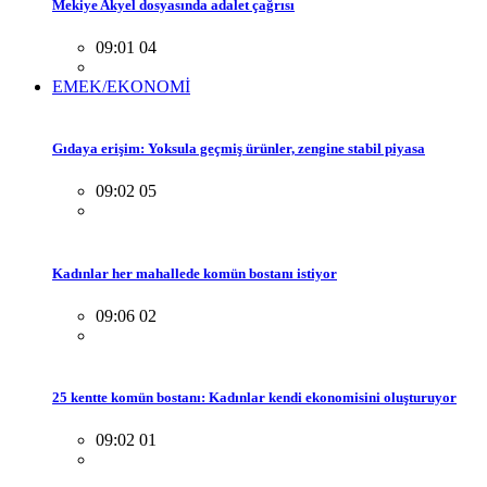
Mekiye Akyel dosyasında adalet çağrısı
09:01 04
EMEK/EKONOMİ
Gıdaya erişim: Yoksula geçmiş ürünler, zengine stabil piyasa
09:02 05
Kadınlar her mahallede komün bostanı istiyor
09:06 02
25 kentte komün bostanı: Kadınlar kendi ekonomisini oluşturuyor
09:02 01