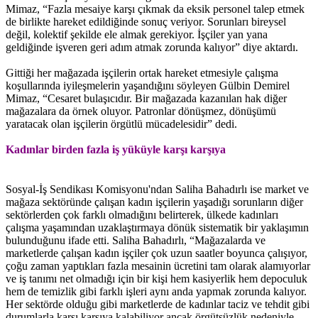
Mimaz, “Fazla mesaiye karşı çıkmak da eksik personel talep etmek
de birlikte hareket edildiğinde sonuç veriyor. Sorunları bireysel
değil, kolektif şekilde ele almak gerekiyor. İşçiler yan yana
geldiğinde işveren geri adım atmak zorunda kalıyor” diye aktardı.
Gittiği her mağazada işçilerin ortak hareket etmesiyle çalışma
koşullarında iyileşmelerin yaşandığını söyleyen Gülbin Demirel
Mimaz, “Cesaret bulaşıcıdır. Bir mağazada kazanılan hak diğer
mağazalara da örnek oluyor. Patronlar dönüşmez, dönüşümü
yaratacak olan işçilerin örgütlü mücadelesidir” dedi.
Kadınlar birden fazla iş yüküyle karşı karşıya
Sosyal-İş Sendikası Komisyonu'ndan Saliha Bahadırlı ise market ve
mağaza sektöründe çalışan kadın işçilerin yaşadığı sorunların diğer
sektörlerden çok farklı olmadığını belirterek, ülkede kadınları
çalışma yaşamından uzaklaştırmaya dönük sistematik bir yaklaşımın
bulunduğunu ifade etti. Saliha Bahadırlı, “Mağazalarda ve
marketlerde çalışan kadın işçiler çok uzun saatler boyunca çalışıyor,
çoğu zaman yaptıkları fazla mesainin ücretini tam olarak alamıyorlar
ve iş tanımı net olmadığı için bir kişi hem kasiyerlik hem depoculuk
hem de temizlik gibi farklı işleri aynı anda yapmak zorunda kalıyor.
Her sektörde olduğu gibi marketlerde de kadınlar taciz ve tehdit gibi
durumlarla karşı karşıya kalabiliyor ancak örgütsüzlük nedeniyle