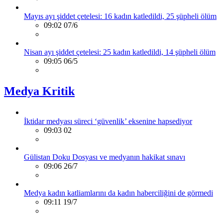
Mayıs ayı şiddet çetelesi: 16 kadın katledildi, 25 şüpheli ölüm
09:02 07/6
Nisan ayı şiddet çetelesi: 25 kadın katledildi, 14 şüpheli ölüm
09:05 06/5
Medya Kritik
İktidar medyası süreci ‘güvenlik’ eksenine hapsediyor
09:03 02
Gülistan Doku Dosyası ve medyanın hakikat sınavı
09:06 26/7
Medya kadın katliamlarını da kadın haberciliğini de görmedi
09:11 19/7