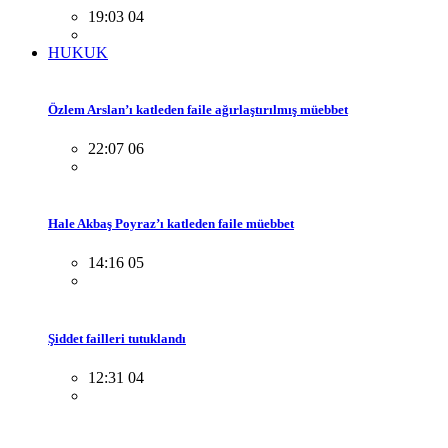
19:03 04
HUKUK
Özlem Arslan’ı katleden faile ağırlaştırılmış müebbet
22:07 06
Hale Akbaş Poyraz’ı katleden faile müebbet
14:16 05
Şiddet failleri tutuklandı
12:31 04