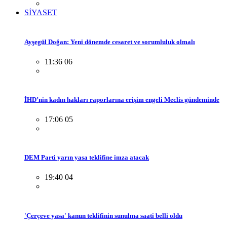
SİYASET
Ayşegül Doğan: Yeni dönemde cesaret ve sorumluluk olmalı
11:36 06
İHD’nin kadın hakları raporlarına erişim engeli Meclis gündeminde
17:06 05
DEM Parti yarın yasa teklifine imza atacak
19:40 04
'Çerçeve yasa' kanun teklifinin sunulma saati belli oldu