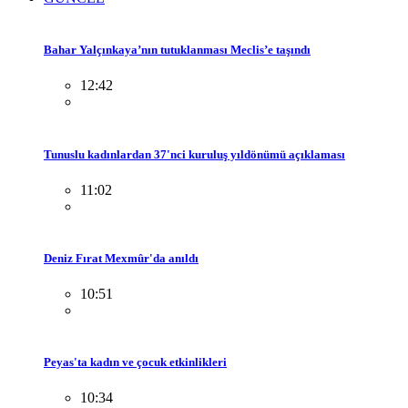
Bahar Yalçınkaya’nın tutuklanması Meclis’e taşındı
12:42
Tunuslu kadınlardan 37'nci kuruluş yıldönümü açıklaması
11:02
Deniz Fırat Mexmûr'da anıldı
10:51
Peyas'ta kadın ve çocuk etkinlikleri
10:34