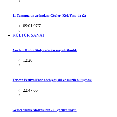
11 Temmuz'un ardından: Gözler 'Kök Yasa'da (2)
09:01 07/7
KÜLTÜR SANAT
Xwebun Kadın Atölyesi'nden sosyal etkinlik
12:26
Tetwan Festivali’nde edebiyat, dil ve müzik buluşması
22:47 06
Gezici Müzik Atölyesi bin 700 çocuğa ulaştı