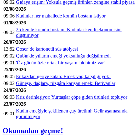
09:02
Gıdaya erişim: Yoksula geçmiş ürünler, zengine stabil piyasa
02/08/2026
09:06
Kadınlar her mahallede komün bostanı istiyor
01/08/2026
25 kentte komün bostanı: Kadınlar kendi ekonomisini
09:02
oluşturuyor
26/07/2026
13:52
Qoser’de kartonetli süs atölyesi
09:02
Qubîn'de yılların emeği yoksulluğu değiştirmedi
09:01
'Öz gücümüzle ortak bir yaşam talebimiz var'
25/07/2026
09:05
Enkazdan geriye kalan: Emek var, karşılığı yok!
09:02
Güneşe, dağlara, rüzgâra karışan emek: Berivanlar
24/07/2026
09:03
Kriz derinleşiyor: Yurttaşlar çöpe giden ürünleri topluyor
23/07/2026
Kadın emeğiyle şekillenen çay üretimi: Gelir aşamasında
09:01
görünmüyor
Okumadan geçme!