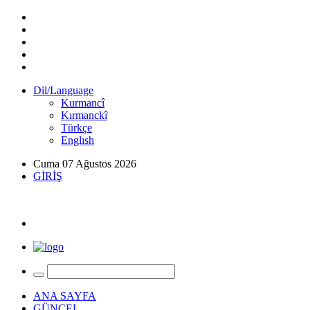
Dil/Language
Kurmancî
Kırmanckî
Türkçe
Englısh
Cuma 07 Ağustos 2026
GİRİŞ
ANA SAYFA
GÜNCEL