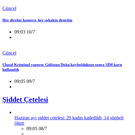
Güncel
Her direkte kamera, her sokakta denetim
09:03 10/7
Güncel
Ulusal Kriminal raporu: Gülistan Doku kaybolduktan sonra SİM kartı
kullanıldı
09:05 09/7
Şiddet Çetelesi
Haziran ayı şiddet çetelesi: 29 kadın katledildi, 14 şüpheli
ölüm
09:05 08/7