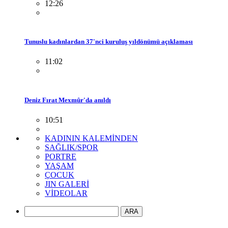
12:26
Tunuslu kadınlardan 37'nci kuruluş yıldönümü açıklaması
11:02
Deniz Fırat Mexmûr'da anıldı
10:51
KADININ KALEMİNDEN
SAĞLIK/SPOR
PORTRE
YAŞAM
ÇOCUK
JIN GALERİ
VİDEOLAR
ARA