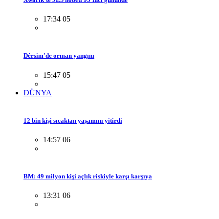
17:34 05
Dêrsim'de orman yangını
15:47 05
DÜNYA
12 bin kişi sıcaktan yaşamını yitirdi
14:57 06
BM: 49 milyon kişi açlık riskiyle karşı karşıya
13:31 06