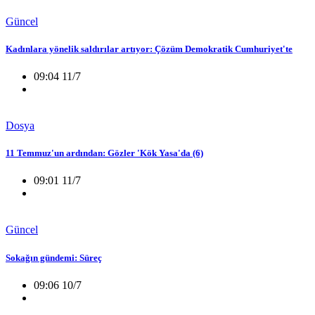
Güncel
Kadınlara yönelik saldırılar artıyor: Çözüm Demokratik Cumhuriyet'te
09:04 11/7
Dosya
11 Temmuz'un ardından: Gözler 'Kök Yasa'da (6)
09:01 11/7
Güncel
Sokağın gündemi: Süreç
09:06 10/7