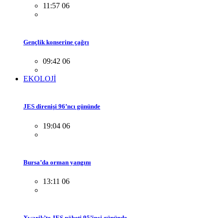
11:57 06
Gençlik konserine çağrı
09:42 06
EKOLOJİ
JES direnişi 96’ncı gününde
19:04 06
Bursa’da orman yangını
13:11 06
Xwarik’te JES nöbeti 95’inci gününde