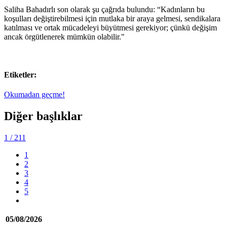
Saliha Bahadırlı son olarak şu çağrıda bulundu: “Kadınların bu
koşulları değiştirebilmesi için mutlaka bir araya gelmesi, sendikalara
katılması ve ortak mücadeleyi büyütmesi gerekiyor; çünkü değişim
ancak örgütlenerek mümkün olabilir."
Etiketler:
Okumadan geçme!
Diğer başlıklar
1
/ 211
1
2
3
4
5
05/08/2026