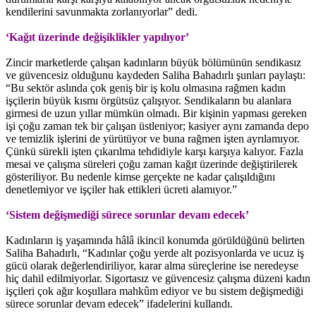
kendilerini savunmakta zorlanıyorlar” dedi.
‘Kağıt üzerinde değişiklikler yapılıyor’
Zincir marketlerde çalışan kadınların büyük bölümünün sendikasız
ve güvencesiz olduğunu kaydeden Saliha Bahadırlı şunları paylaştı:
“Bu sektör aslında çok geniş bir iş kolu olmasına rağmen kadın
işçilerin büyük kısmı örgütsüz çalışıyor. Sendikaların bu alanlara
girmesi de uzun yıllar mümkün olmadı. Bir kişinin yapması gereken
işi çoğu zaman tek bir çalışan üstleniyor; kasiyer aynı zamanda depo
ve temizlik işlerini de yürütüyor ve buna rağmen işten ayrılamıyor.
Çünkü sürekli işten çıkarılma tehdidiyle karşı karşıya kalıyor. Fazla
mesai ve çalışma süreleri çoğu zaman kağıt üzerinde değiştirilerek
gösteriliyor. Bu nedenle kimse gerçekte ne kadar çalışıldığını
denetlemiyor ve işçiler hak ettikleri ücreti alamıyor.”
‘Sistem değişmediği sürece sorunlar devam edecek’
Kadınların iş yaşamında hâlâ ikincil konumda görüldüğünü belirten
Saliha Bahadırlı, “Kadınlar çoğu yerde alt pozisyonlarda ve ucuz iş
gücü olarak değerlendiriliyor, karar alma süreçlerine ise neredeyse
hiç dahil edilmiyorlar. Sigortasız ve güvencesiz çalışma düzeni kadın
işçileri çok ağır koşullara mahkûm ediyor ve bu sistem değişmediği
sürece sorunlar devam edecek” ifadelerini kullandı.