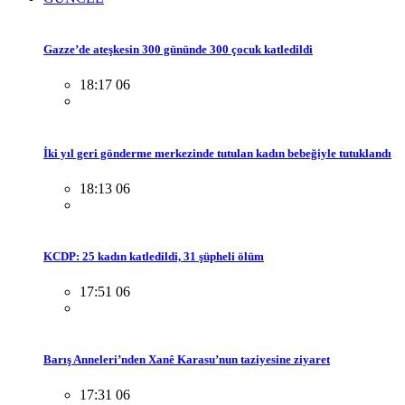
Gazze’de ateşkesin 300 gününde 300 çocuk katledildi
18:17 06
İki yıl geri gönderme merkezinde tutulan kadın bebeğiyle tutuklandı
18:13 06
KCDP: 25 kadın katledildi, 31 şüpheli ölüm
17:51 06
Barış Anneleri’nden Xanê Karasu’nun taziyesine ziyaret
17:31 06