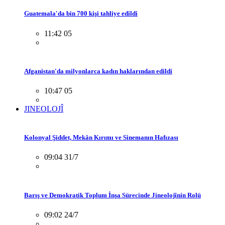
Guatemala'da bin 700 kişi tahliye edildi
11:42 05
Afganistan'da milyonlarca kadın haklarından edildi
10:47 05
JINEOLOJÎ
Kolonyal Şiddet, Mekân Kırımı ve Sinemanın Hafızası
09:04 31/7
Barış ve Demokratik Toplum İnşa Sürecinde Jineolojînin Rolü
09:02 24/7