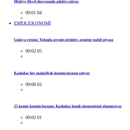
Mekiye Akyel dosyasında adalet çağrısı
09:01 04
EMEK/EKONOMİ
Gıdaya erişim: Yoksula geçmiş ürünler, zengine stabil piyasa
09:02 05
Kadınlar her mahallede komün bostanı istiyor
09:06 02
25 kentte komün bostanı: Kadınlar kendi ekonomisini oluşturuyor
09:02 01