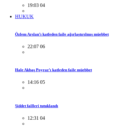
19:03 04
HUKUK
Özlem Arslan’ı katleden faile ağırlaştırılmış müebbet
22:07 06
Hale Akbaş Poyraz’ı katleden faile müebbet
14:16 05
Şiddet failleri tutuklandı
12:31 04