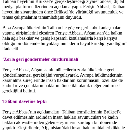
Taliban heyetinin Brüksel’e gerçekleştireceği ziyaret öncesi, dijital
medya platformu üzerinden açıklama yaptı. Ferişte Abbasi, Taliban
heyetinin ziyaretinden önce Brüksel’de yürüttüğü savunuculuk ve
temas çalışmalarını tamamladığını duyurdu.
Bazı Avrupa ülkelerinin Taliban ile göç ve geri kabul anlaşmaları
yapma girişimlerini eleştiren Ferişte Abbasi, Afganistan’da halkın
hala ağır baskılar ve geniş kapsamlı kısıtlamalarla karşı karşıya
olduğu bir dönemde bu yaklaşımın “derin hayal kırıklığı yarattığını”
ifade etti.
‘Zorla geri göndermeler durdurulmalı’
Ferişte Abbasi, Afganistanlı mültecilerin zorla ülkelerine geri
gönderilmemesi gerektiğini vurgulayarak, Avrupa hükümetlerinin
karar alma süreçlerinde insan haklarının korunmasını, özellikle de
kadınlar ve çocukların haklarını öncelikli olarak değerlendirmesi
gerektiğini belirtti.
Taliban davetine tepki
Ferişte Abbasi’nin açıklamaları, Taliban temsilcilerinin Brüksel’e
davet edilmesinin ardından insan hakları savunucuları ve kadın
hakları aktivistlerinden gelen eleştirilerin sürdüğü bir dönemde
yapıldı. Eleştirilerde, Afganistan’daki insan hakları ihlalleri dikkate