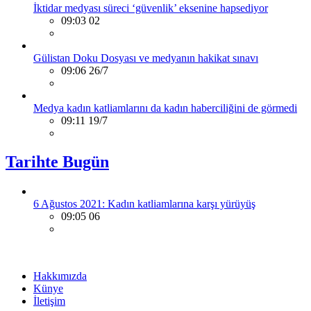
İktidar medyası süreci ‘güvenlik’ eksenine hapsediyor
09:03 02
Gülistan Doku Dosyası ve medyanın hakikat sınavı
09:06 26/7
Medya kadın katliamlarını da kadın haberciliğini de görmedi
09:11 19/7
Tarihte Bugün
6 Ağustos 2021: Kadın katliamlarına karşı yürüyüş
09:05 06
Hakkımızda
Künye
İletişim