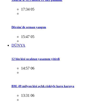
17:34 05
Dêrsim'de orman yangını
15:47 05
DÜNYA
12 bin kişi sıcaktan yaşamını yitirdi
14:57 06
BM: 49 milyon kişi açlık riskiyle karşı karşıya
13:31 06