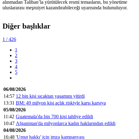
alınmadan Taliban’la yürütülecek resmi temasların, bu yönetime
uluslararası meşruiyet kazandırabileceği uyarısında bulunuluyor.
Diğer başlıklar
1
/ 426
1
2
3
4
5
06/08/2026
14:57
12 bin kişi sıcaktan yaşamını yitirdi
13:31
BM: 49 milyon kişi açlık riskiyle karşı karşıya
05/08/2026
11:42
Guatemala'da bin 700 kişi tahliye edildi
10:47
Afganistan'da milyonlarca kadın haklarından edildi
04/08/2026
16:48
'Umut hakkı' için imza kampanyası