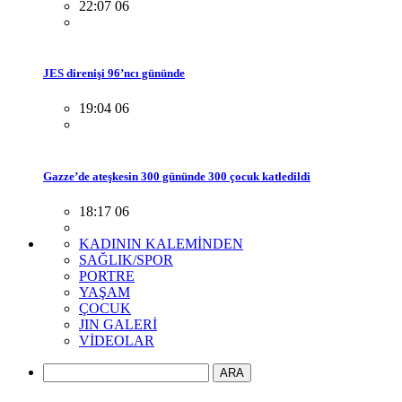
22:07 06
JES direnişi 96’ncı gününde
19:04 06
Gazze’de ateşkesin 300 gününde 300 çocuk katledildi
18:17 06
KADININ KALEMİNDEN
SAĞLIK/SPOR
PORTRE
YAŞAM
ÇOCUK
JIN GALERİ
VİDEOLAR
ARA