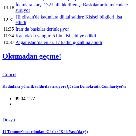
İdamlara karşı 132 haftalık direniş: Baskılar arttı, mücadele
13:18
sürüyor
Hindistan'da kadınlara dijital saldırı: Kişisel bilgileri ifşa
12:31
edildi
11:35
İran’da baskılar derinleşiyor
11:34
Kanada'da yangın: 5 bin kişi tahliye edildi
10:37
Afganistan’da en az 17 kadın gözaltına alındı
Okumadan geçme!
Güncel
Kadınlara yönelik saldırılar artıyor: Çözüm Demokratik Cumhuriyet'te
09:04 11/7
Dosya
11 Temmuz'un ardından: Gözler 'Kök Yasa'da (6)