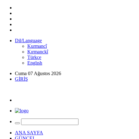
Dil/Language
Kurmancî
Kırmanckî
Türkçe
Englısh
Cuma 07 Ağustos 2026
GİRİŞ
ANA SAYFA
GÜNCEL