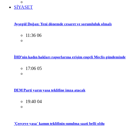
SİYASET
Ayşegül Doğan: Yeni dönemde cesaret ve sorumluluk olmalı
11:36 06
İHD’nin kadın hakları raporlarına erişim engeli Meclis gündeminde
17:06 05
DEM Parti yarın yasa teklifine imza atacak
19:40 04
'Çerçeve yasa' kanun teklifinin sunulma saati belli oldu