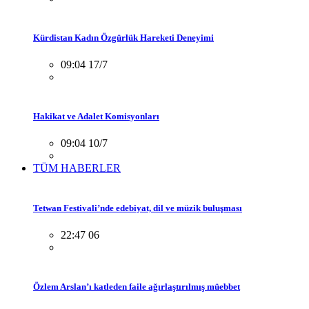
Kürdistan Kadın Özgürlük Hareketi Deneyimi
09:04 17/7
Hakikat ve Adalet Komisyonları
09:04 10/7
TÜM HABERLER
Tetwan Festivali’nde edebiyat, dil ve müzik buluşması
22:47 06
Özlem Arslan’ı katleden faile ağırlaştırılmış müebbet