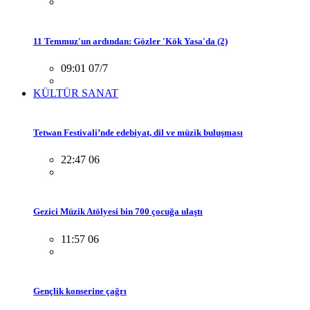
11 Temmuz'un ardından: Gözler 'Kök Yasa'da (2)
09:01 07/7
KÜLTÜR SANAT
Tetwan Festivali’nde edebiyat, dil ve müzik buluşması
22:47 06
Gezici Müzik Atölyesi bin 700 çocuğa ulaştı
11:57 06
Gençlik konserine çağrı