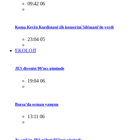
09:42 06
Koma Keçên Kurdistanê ilk konserini Silêmanî’de verdi
23:04 05
EKOLOJİ
JES direnişi 96’ncı gününde
19:04 06
Bursa’da orman yangını
13:11 06
Xwarik’te JES nöbeti 95’inci gününde