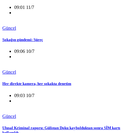
09:01 11/7
Güncel
Sokağın gündemi: Süreç
09:06 10/7
Güncel
Her direkte kamera, her sokakta denetim
09:03 10/7
Güncel
Ulusal Kriminal raporu: Gülistan Doku kaybolduktan sonra SİM kartı
kullanıldı