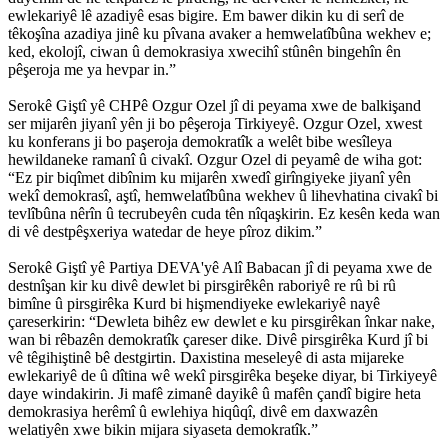
ewlekariyê lê azadiyê esas bigire. Em bawer dikin ku di serî de
têkoşîna azadiya jinê ku pîvana avaker a hemwelatîbûna wekhev e;
ked, ekolojî, ciwan û demokrasiya xwecihî stûnên bingehîn ên
pêşeroja me ya hevpar in.”
Serokê Giştî yê CHPê Ozgur Ozel jî di peyama xwe de balkişand
ser mijarên jiyanî yên ji bo pêşeroja Tirkiyeyê. Ozgur Ozel, xwest
ku konferans ji bo paşeroja demokratîk a welêt bibe wesîleya
hewildaneke ramanî û civakî. Ozgur Ozel di peyamê de wiha got:
“Ez pir biqîmet dibînim ku mijarên xwedî girîngiyeke jiyanî yên
wekî demokrasî, aştî, hemwelatîbûna wekhev û lihevhatina civakî bi
tevlîbûna nêrîn û tecrubeyên cuda tên nîqaşkirin. Ez kesên keda wan
di vê destpêşxeriya watedar de heye pîroz dikim.”
Serokê Giştî yê Partiya DEVA'yê Alî Babacan jî di peyama xwe de
destnîşan kir ku divê dewlet bi pirsgirêkên raboriyê re rû bi rû
bimîne û pirsgirêka Kurd bi hişmendiyeke ewlekariyê nayê
çareserkirin: “Dewleta bihêz ew dewlet e ku pirsgirêkan înkar nake,
wan bi rêbazên demokratîk çareser dike. Divê pirsgirêka Kurd jî bi
vê têgihiştinê bê destgirtin. Daxistina meseleyê di asta mijareke
ewlekariyê de û dîtina wê wekî pirsgirêka beşeke diyar, bi Tirkiyeyê
daye windakirin. Ji mafê zimanê dayikê û mafên çandî bigire heta
demokrasiya herêmî û ewlehiya hiqûqî, divê em daxwazên
welatiyên xwe bikin mijara siyaseta demokratîk.”