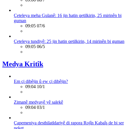
Çeteleya meha Gulanê: 16 jin hatin qetilkirin, 25 mirinên bi
guman
09:05 07/6
Çeteleya tundiyê: 25 jin hatin qetilkirin, 14 mirinên bi guman
09:05 06/5
Medya Kritîk
Em çi dibêjin û ew çi dibêjin?
09:04 10/1
Zimanê medyayê yê salekê
09:04 03/1
Çapemeniya desthilatldariyê di rapora Rojîn Kabaîş de bi ser
neket