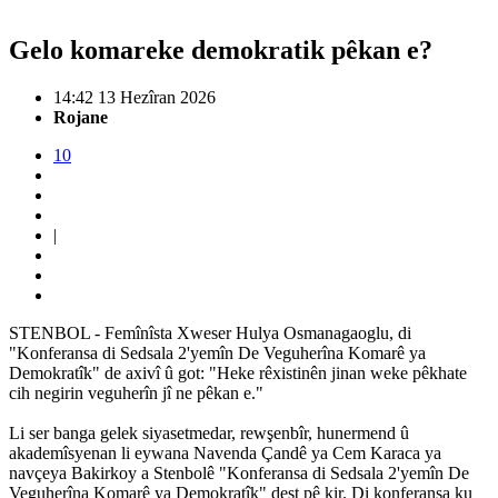
Gelo komareke demokratik pêkan e?
14:42 13 Hezîran 2026
Rojane
10
|
STENBOL - Femînîsta Xweser Hulya Osmanagaoglu, di
"Konferansa di Sedsala 2'yemîn De Veguherîna Komarê ya
Demokratîk" de axivî û got: "Heke rêxistinên jinan weke pêkhate
cih negirin veguherîn jî ne pêkan e."
Li ser banga gelek siyasetmedar, rewşenbîr, hunermend û
akademîsyenan li eywana Navenda Çandê ya Cem Karaca ya
navçeya Bakirkoy a Stenbolê "Konferansa di Sedsala 2'yemîn De
Veguherîna Komarê ya Demokratîk" dest pê kir. Di konferansa ku