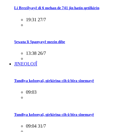
Li Brezîlyayê di 6 mehan de 741 jin hatin qetilkirin
19:31 27/7
Şewata li Spanyayê mezin dibe
13:38 26/7
JINEOLOJÎ
Tundiya kolonyal, qirkirina cih û bîra sînemayê
09:03
Tundiya kolonyal, qirkirina cih û bîra sînemayê
09:04 31/7