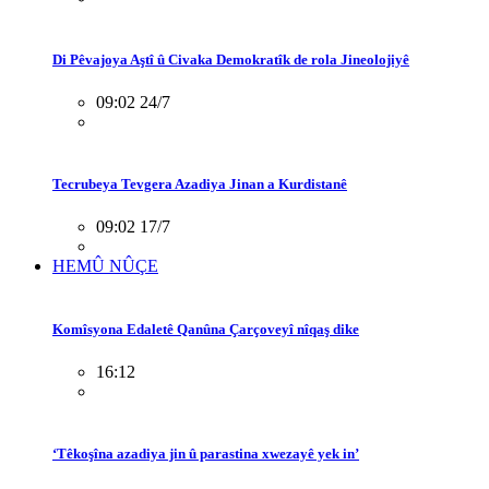
Di Pêvajoya Aştî û Civaka Demokratîk de rola Jineolojiyê
09:02 24/7
Tecrubeya Tevgera Azadiya Jinan a Kurdistanê
09:02 17/7
HEMÛ NÛÇE
Komîsyona Edaletê Qanûna Çarçoveyî nîqaş dike
16:12
‘Têkoşîna azadiya jin û parastina xwezayê yek in’