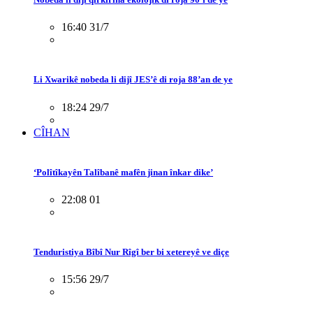
16:40 31/7
Li Xwarikê nobeda li dijî JES’ê di roja 88’an de ye
18:24 29/7
CÎHAN
‘Polîtîkayên Talîbanê mafên jinan înkar dike’
22:08 01
Tenduristiya Bîbî Nur Rîgî ber bi xetereyê ve diçe
15:56 29/7