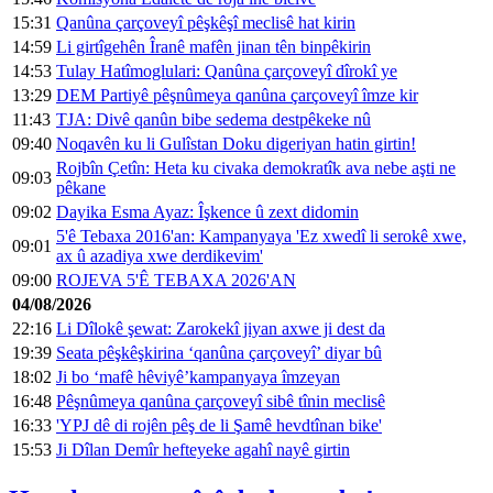
15:31
Qanûna çarçoveyî pêşkêşî meclisê hat kirin
14:59
Li girtîgehên Îranê mafên jinan tên binpêkirin
14:53
Tulay Hatîmoglulari: Qanûna çarçoveyî dîrokî ye
13:29
DEM Partiyê pêşnûmeya qanûna çarçoveyî îmze kir
11:43
TJA: Divê qanûn bibe sedema destpêkeke nû
09:40
Noqavên ku li Gulîstan Doku digeriyan hatin girtin!
Rojbîn Çetîn: Heta ku civaka demokratîk ava nebe aşti ne
09:03
pêkane
09:02
Dayika Esma Ayaz: Îşkence û zext didomin
5'ê Tebaxa 2016'an: Kampanyaya 'Ez xwedî li serokê xwe,
09:01
ax û azadiya xwe derdikevim'
09:00
ROJEVA 5'Ê TEBAXA 2026'AN
04/08/2026
22:16
Li Dîlokê şewat: Zarokekî jiyan axwe ji dest da
19:39
Seata pêşkêşkirina ‘qanûna çarçoveyî’ diyar bû
18:02
Ji bo ‘mafê hêviyê’kampanyaya îmzeyan
16:48
Pêşnûmeya qanûna çarçoveyî sibê tînin meclisê
16:33
'YPJ dê di rojên pêş de li Şamê hevdtînan bike'
15:53
Ji Dîlan Demîr hefteyeke agahî nayê girtin