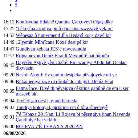
5
16:12
Komîsyona Edaletê Qanûna Çarçoveyî nîqaş dike
15:25
‘Têkoşîna azadiya jin û parastina xwezayê yek in’
14:53
Wênesaz û hunermend Jîla Hedayî koça dawî kir
14:49
12'yemîn Mîhrîcana Koxê dest pê kir
14:47
Gundiyan xebata JES’ê rawestandin
11:57
Rojnamevan Denîz Firat li Mexmûrê hat bîranîn
Dayikên Aştiyê yên Cizîrê: Em azadiya Abdullah Ocalan
09:43
dixwazin
09:20
Nesrîn Akgul: Ev qanûn destpêka pêvajoyeke nû ye
09:06
Bi kameraya xwe di dîrokê de cih girt: Denîz Firat
Fatma Înce: Divê di pêvajoya çêkirina qanûnê de em li ser
09:05
maseyê bin
09:04
Tevî êrişan dest ji gund berneda
09:03
Tundiya kolonyal, qirkirina cih û bîra sînemayê
7'ê Tebaxa 2015'an: Li Rojava bi pêşengiya jinan Navenda
09:01
Çandiniyê hat vekirin
09:00
ROJEVA 7'Ê TEBAXA 2026'AN
06/08/2026