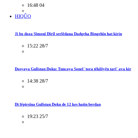
16:48 04
HIQÛQ
Ji bo doza Şîmonî Dîrîl serlêdana Dadgeha Bingehîn hat kirin
15:22 28/7
Dosyaya Gulîstan Doku: Tuncaya Sonel 'tora têkiliyên tarî' ava kir
14:38 28/7
Di lêpirsîna Gulîstan Doku de 12 kes hatin berdan
19:23 25/7