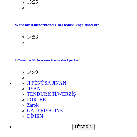
15:25
Wênesaz û hunermend Jîla Hedayî koça dawî kir
14:53
12'yemîn Mîhrîcana Koxê dest pê kir
14:49
JI PÊNÛSA JINAN
JIYAN
TENDURISTÎ/WERZÎŞ
PORTRE
Zarok
GALERIYA JINÊ
DÎMEN
LÊGERÎN