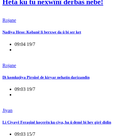
Heta ku tu nexwînî derbas nebe!
Rojane
Nadiya Heso: Kobanê li berxwe da û bi ser ket
09:04 19/7
Rojane
Di komkujiya Pirsûsê de kiryar nehatin darizandin
09:03 19/7
Jiyan
Li Çiyayê Feraşînê koçerên ku çiya, ba û demê bi hev girê didin
09:03 15/7