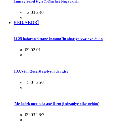
Tuncay Sonel ê girtî, dîsa hat binçavkirin
12:03 23/7
KED/ABORÎ
Li 25 bajaran bîstanê komun:Jin aboriya xwe ava dikin
09:02 01
TJA'yê li Qoserê atolye li dar xist
15:01 26/7
'Me kedek mezin da axê lê em ji xizaniyê xilas nebûn'
09:03 26/7