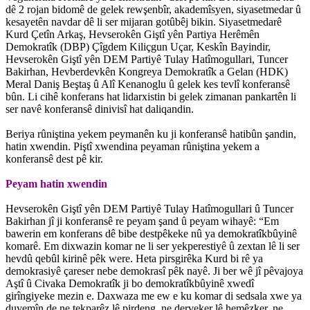
dê 2 rojan bidomê de gelek rewşenbîr, akademîsyen, siyasetmedar û
kesayetên navdar dê li ser mijaran gotûbêj bikin. Siyasetmedarê
Kurd Çetîn Arkaş, Hevserokên Giştî yên Partiya Herêmên
Demokratîk (DBP) Çîgdem Kiliçgun Uçar, Keskîn Bayindir,
Hevserokên Giştî yên DEM Partiyê Tulay Hatîmogullari, Tuncer
Bakirhan, Hevberdevkên Kongreya Demokratîk a Gelan (HDK)
Meral Daniş Beştaş û Alî Kenanoglu û gelek kes tevlî konferansê
bûn. Li cihê konferans hat lidarxistin bi gelek zimanan pankartên li
ser navê konferansê dinivisî hat daliqandin.
Beriya rûniştina yekem peymanên ku ji konferansê hatibûn şandin,
hatin xwendin. Piştî xwendina peyaman rûniştina yekem a
konferansê dest pê kir.
Peyam hatin xwendin
Hevserokên Giştî yên DEM Partiyê Tulay Hatîmogullari û Tuncer
Bakirhan jî ji konferansê re peyam şand û peyam wihayê: “Em
bawerin em konferans dê bibe destpêkeke nû ya demokratîkbûyinê
komarê. Em dixwazin komar ne li ser yekperestiyê û zextan lê li ser
hevdû qebûl kirinê pêk were. Heta pirsgirêka Kurd bi rê ya
demokrasiyê çareser nebe demokrasî pêk nayê. Ji ber wê jî pêvajoya
Aştî û Civaka Demokratîk ji bo demokratîkbûyinê xwedî
girîngiyeke mezin e. Daxwaza me ew e ku komar di sedsala xwe ya
duyemîn de ne tekparêz lê pirdeng, ne derveker lê hemêzker, ne