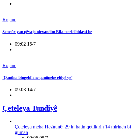
Rojane
Semsûriyan pêvajo nirxandin: Bila tecrîd bidawî be
09:02 15/7
Rojane
‘Qanûna bingehîn ne qanûneke efûyê ye’
09:03 14/7
Çeteleya Tundîyê
Çeteleya meha Hezîranê: 29 in hatin qetilkirin 14 mirinên bi
guman
09:06 08/7