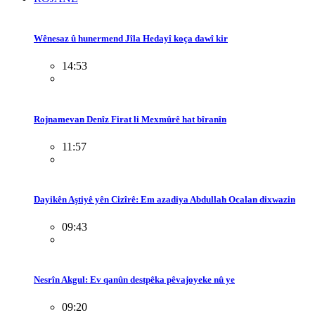
Wênesaz û hunermend Jîla Hedayî koça dawî kir
14:53
Rojnamevan Denîz Firat li Mexmûrê hat bîranîn
11:57
Dayikên Aştiyê yên Cizîrê: Em azadiya Abdullah Ocalan dixwazin
09:43
Nesrîn Akgul: Ev qanûn destpêka pêvajoyeke nû ye
09:20