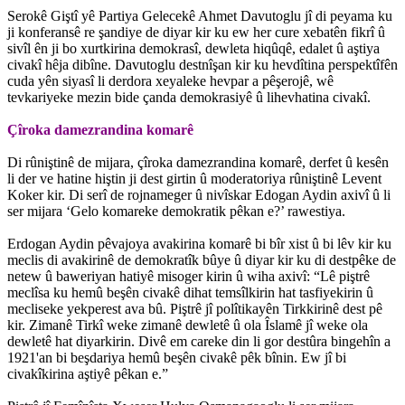
Serokê Giştî yê Partiya Gelecekê Ahmet Davutoglu jî di peyama ku
ji konferansê re şandiye de diyar kir ku ew her cure xebatên fikrî û
sivîl ên ji bo xurtkirina demokrasî, dewleta hiqûqê, edalet û aştiya
civakî hêja dibîne. Davutoglu destnîşan kir ku hevdîtina perspektîfên
cuda yên siyasî li derdora xeyaleke hevpar a pêşerojê, wê
tevkariyeke mezin bide çanda demokrasiyê û lihevhatina civakî.
Çîroka damezrandina komarê
Di rûniştinê de mijara, çîroka damezrandina komarê, derfet û kesên
li der ve hatine hiştin ji dest girtin û moderatoriya rûniştinê Levent
Koker kir. Di serî de rojnameger û nivîskar Edogan Aydin axivî û li
ser mijara ‘Gelo komareke demokratik pêkan e?’ rawestiya.
Erdogan Aydin pêvajoya avakirina komarê bi bîr xist û bi lêv kir ku
meclis di avakirinê de demokratîk bûye û diyar kir ku di destpêke de
netew û baweriyan hatiyê misoger kirin û wiha axivî: “Lê piştrê
meclîsa ku hemû beşên civakê dihat temsîlkirin hat tasfiyekirin û
mecliseke yekperest ava bû. Piştrê jî polîtikayên Tirkkirinê dest pê
kir. Zimanê Tirkî weke zimanê dewletê û ola Îslamê jî weke ola
dewletê hat diyarkirin. Divê em careke din li gor destûra bingehîn a
1921'an bi beşdariya hemû beşên civakê pêk bînin. Ew jî bi
civakîkirina aştiyê pêkan e.”