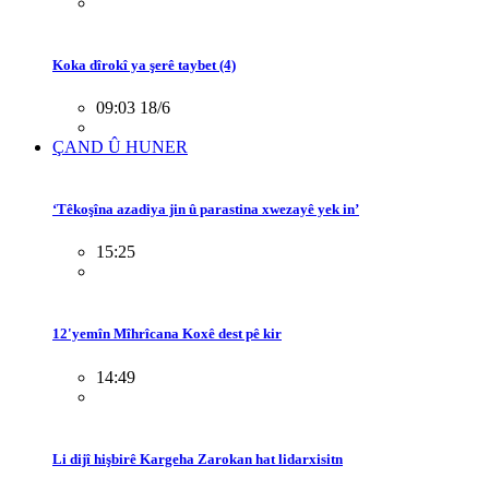
Koka dîrokî ya şerê taybet (4)
09:03 18/6
ÇAND Û HUNER
‘Têkoşîna azadiya jin û parastina xwezayê yek in’
15:25
12'yemîn Mîhrîcana Koxê dest pê kir
14:49
Li dijî hişbirê Kargeha Zarokan hat lidarxisitn