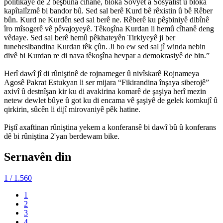
polîtikayê de 2 beşbûna cîhanê, bloka Sovyet a Sosyalîst û bloka
kapîtalîzmê bi bandor bû. Sed sal berê Kurd bê rêxistin û bê Rêber
bûn. Kurd ne Kurdên sed sal berê ne. Rêberê ku pêşbiniyê dibînê
îro mîsogerê vê pêvajoyeyê. Têkoşîna Kurdan li hemû cîhanê deng
vêdaye. Sed sal berê hemû pêkhateyên Tirkiyeyê ji ber
tunehesibandina Kurdan têk çûn. Ji bo ew sed sal jî winda nebin
divê bi Kurdan re di nava têkoşîna hevpar a demokrasiyê de bin.”
Herî dawî jî di rûniştinê de rojnameger û nivîskarê Rojnameya
Agosê Pakrat Estukyan li ser mijara “Fikirandina înşaya siberojê”
axivî û destnîşan kir ku di avakirina komarê de şaşiya herî mezin
netew dewlet bûye û got ku di encama vê şaşiyê de gelek komkujî û
qirkirin, sûcên li dijî mirovaniyê pêk hatine.
Piştî axaftinan rûniştina yekem a konferansê bi dawî bû û konferans
dê bi rûniştina 2'yan berdewam bike.
Sernavên din
1
/ 1.560
1
2
3
4