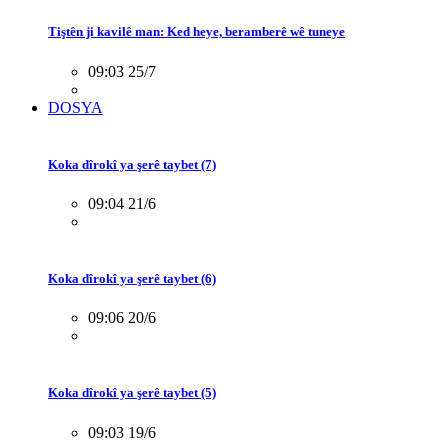
Tiştên ji kavilê man: Ked heye, beramberê wê tuneye
09:03 25/7
DOSYA
Koka dîrokî ya şerê taybet (7)
09:04 21/6
Koka dîrokî ya şerê taybet (6)
09:06 20/6
Koka dîrokî ya şerê taybet (5)
09:03 19/6