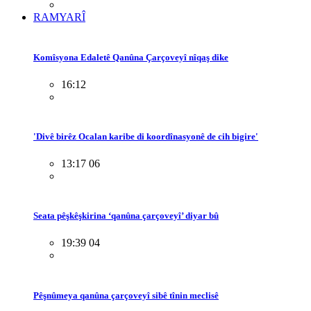
RAMYARÎ
Komîsyona Edaletê Qanûna Çarçoveyî nîqaş dike
16:12
'Divê birêz Ocalan karibe di koordînasyonê de cih bigire'
13:17 06
Seata pêşkêşkirina ‘qanûna çarçoveyî’ diyar bû
19:39 04
Pêşnûmeya qanûna çarçoveyî sibê tînin meclisê