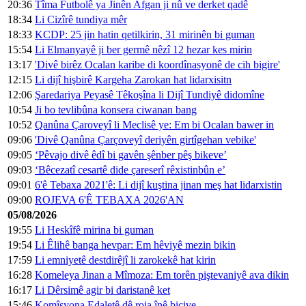
20:36
Tîma Futbolê ya Jinên Afgan ji nû ve derket qadê
18:34
Li Cizîrê tundiya mêr
18:33
KCDP: 25 jin hatin qetilkirin, 31 mirinên bi guman
15:54
Li Elmanyayê ji ber germê nêzî 12 hezar kes mirin
13:17
'Divê birêz Ocalan karibe di koordînasyonê de cih bigire'
12:15
Li dijî hişbirê Kargeha Zarokan hat lidarxisitn
12:06
Şaredariya Peyasê Têkoşîna li Dijî Tundiyê didomîne
10:54
Ji bo tevlibûna konsera ciwanan bang
10:52
Qanûna Çaroveyî li Meclisê ye: Em bi Ocalan bawer in
09:06
'Divê Qanûna Çarçoveyî deriyên girtîgehan vebike'
09:05
‘Pêvajo divê êdî bi gavên şênber pêş bikeve’
09:03
‘Bêcezatî cesartê dide çareserî rêxistinbûn e’
09:01
6'ê Tebaxa 2021'ê: Li dijî kuştina jinan meş hat lidarxistin
09:00
ROJEVA 6'Ê TEBAXA 2026'AN
05/08/2026
19:55
Li Heskîfê mirina bi guman
19:54
Li Êlihê banga hevpar: Em hêviyê mezin bikin
17:59
Li emniyetê destdirêjî li zarokekê hat kirin
16:28
Komeleya Jinan a Mîmoza: Em torên piştevaniyê ava dikin
16:17
Li Dêrsimê agir bi daristanê ket
15:46
Komîsyona Edaletê dê roja înê bicive