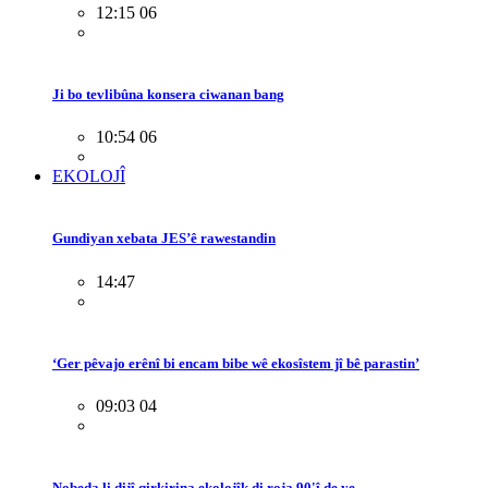
12:15 06
Ji bo tevlibûna konsera ciwanan bang
10:54 06
EKOLOJÎ
Gundiyan xebata JES’ê rawestandin
14:47
‘Ger pêvajo erênî bi encam bibe wê ekosîstem jî bê parastin’
09:03 04
Nobeda li dijî qirkirina ekolojîk di roja 90'î de ye