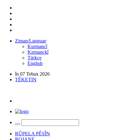
Ziman/Languae
Kurmancî
Kırmanckî
Türkçe
Englısh
în 07 Tebax 2026
TÊKETIN
RÛPELA PÊŞÎN
ROJANE