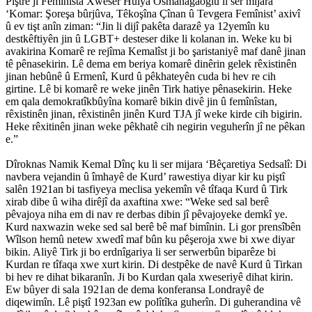
Piştrê jî Femînîsta Xweser Hulya Osmanagaoglu li ser mijara
‘Komar: Şoreşa bûrjûva, Têkoşîna Çînan û Tevgera Femînist’ axivî
û ev tişt anîn ziman: “Jin li dijî pakêta darazê ya 12yemîn ku
destkêftiyên jin û LGBT+ desteser dike li kolanan in. Weke ku bi
avakirina Komarê re rejîma Kemalîst ji bo şaristaniyê maf danê jinan
tê pênasekirin. Lê dema em beriya komarê dinêrin gelek rêxistinên
jinan hebûnê û Ermenî, Kurd û pêkhateyên cuda bi hev re cih
girtine. Lê bi komarê re weke jinên Tirk hatiye pênasekirin. Heke
em qala demokratîkbûyîna komarê bikin divê jin û femînîstan,
rêxistinên jinan, rêxistinên jinên Kurd TJA jî weke kirde cih bigirin.
Heke rêxitinên jinan weke pêkhatê cih negirin veguherîn jî ne pêkan
e.”
Dîroknas Namik Kemal Dînç ku li ser mijara ‘Bêçaretiya Sedsalî: Di
navbera vejandin û îmhayê de Kurd’ rawestiya diyar kir ku piştî
salên 1921an bi tasfiyeya meclisa yekemîn vê tîfaqa Kurd û Tirk
xirab dibe û wiha dirêjî da axaftina xwe: “Weke sed sal berê
pêvajoya niha em di nav re derbas dibin jî pêvajoyeke demkî ye.
Kurd naxwazin weke sed sal berê bê maf bimînin. Li gor prensîbên
Wîlson hemû netew xwedî maf bûn ku pêşeroja xwe bi xwe diyar
bikin. Aliyê Tirk ji bo erdnîgariya li ser serwerbûn biparêze bi
Kurdan re tîfaqa xwe xurt kirin. Di destpêke de navê Kurd û Tirkan
bi hev re dihat bikaranîn. Ji bo Kurdan qala xweseriyê dihat kirin.
Ew bûyer di sala 1921an de dema konferansa Londrayê de
diqewimîn. Lê piştî 1923an ew polîtîka guherîn. Di guherandina vê