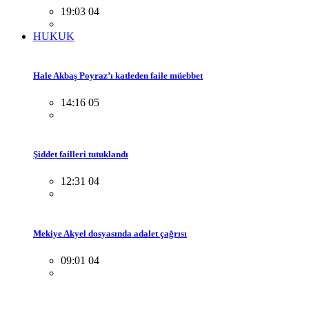
19:03 04
HUKUK
Hale Akbaş Poyraz’ı katleden faile müebbet
14:16 05
Şiddet failleri tutuklandı
12:31 04
Mekiye Akyel dosyasında adalet çağrısı
09:01 04