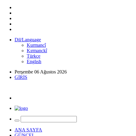
Dil/Language
Kurmancî
Kırmanckî
Türkçe
Englısh
Perşembe 06 Ağustos 2026
GİRİŞ
ANA SAYFA
GÜNCEL