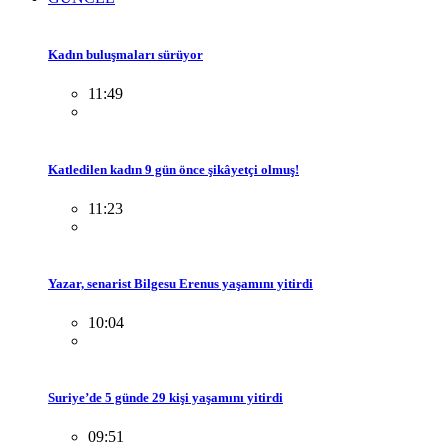
Kadın buluşmaları sürüyor
11:49
Katledilen kadın 9 gün önce şikâyetçi olmuş!
11:23
Yazar, senarist Bilgesu Erenus yaşamını yitirdi
10:04
Suriye’de 5 günde 29 kişi yaşamını yitirdi
09:51