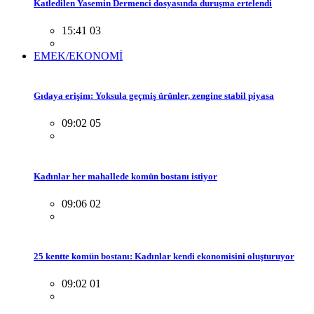
Katledilen Yasemin Dermenci dosyasında duruşma ertelendi
15:41 03
EMEK/EKONOMİ
Gıdaya erişim: Yoksula geçmiş ürünler, zengine stabil piyasa
09:02 05
Kadınlar her mahallede komün bostanı istiyor
09:06 02
25 kentte komün bostanı: Kadınlar kendi ekonomisini oluşturuyor
09:02 01