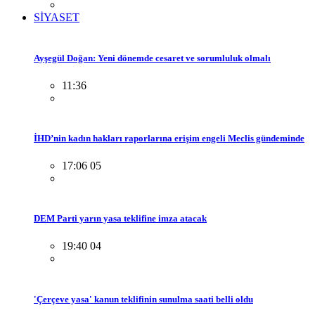
SİYASET
Ayşegül Doğan: Yeni dönemde cesaret ve sorumluluk olmalı
11:36
İHD’nin kadın hakları raporlarına erişim engeli Meclis gündeminde
17:06 05
DEM Parti yarın yasa teklifine imza atacak
19:40 04
'Çerçeve yasa' kanun teklifinin sunulma saati belli oldu