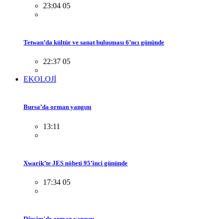
23:04 05
Tetwan’da kültür ve sanat buluşması 6’ncı gününde
22:37 05
EKOLOJİ
Bursa’da orman yangını
13:11
Xwarik’te JES nöbeti 95’inci gününde
17:34 05
Dêrsim'de orman yangını