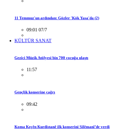
11 Temmuz'un ardından: Gözler 'Kök Yasa'da (2)
09:01 07/7
KÜLTÜR SANAT
Gezici Müzik Atölyesi bin 700 çocuğa ulaştı
11:57
Gençlik konserine çağrı
09:42
Koma Keçên Kurdistanê ilk konserini Silêmanî’de verdi